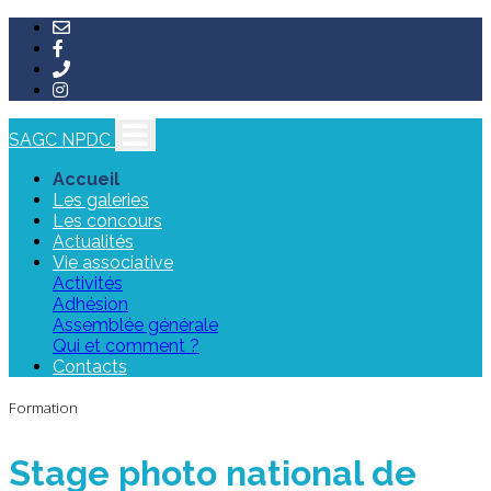
SAGC NPDC
Accueil
Les galeries
Les concours
Actualités
Vie associative
Activités
Adhésion
Assemblée générale
Qui et comment ?
Contacts
Formation
Stage photo national de