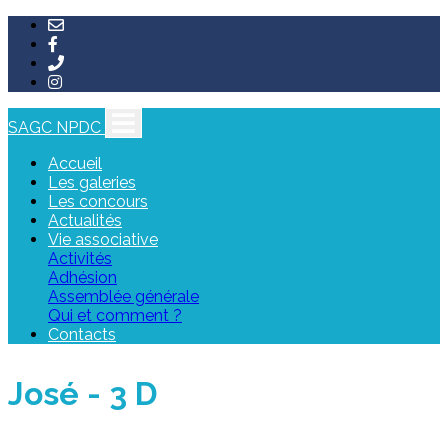
SAGC NPDC
Accueil
Les galeries
Les concours
Actualités
Vie associative
Activités
Adhésion
Assemblée générale
Qui et comment ?
Contacts
José - 3 D