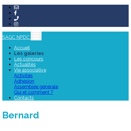
SAGC NPDC
Accueil
Les galeries
Les concours
Actualités
Vie associative
Activités
Adhésion
Assemblée générale
Qui et comment ?
Contacts
Bernard