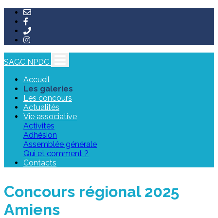
SAGC NPDC
Accueil
Les galeries
Les concours
Actualités
Vie associative
Activités
Adhésion
Assemblée générale
Qui et comment ?
Contacts
Concours régional 2025
Amiens