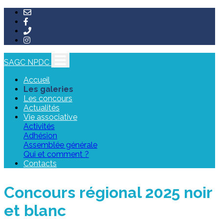
SAGC NPDC
Accueil
Les galeries
Les concours
Actualités
Vie associative
Activités
Adhésion
Assemblée générale
Qui et comment ?
Contacts
Concours régional 2025 noir
et blanc