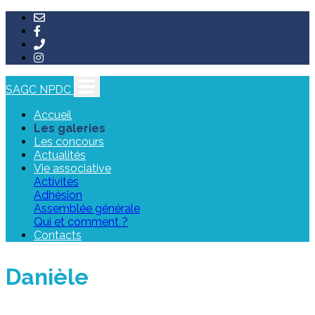
SAGC NPDC
Accueil
Les galeries
Les concours
Actualités
Vie associative
Activités
Adhésion
Assemblée générale
Qui et comment ?
Contacts
Danièle