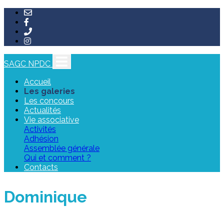
SAGC NPDC
Accueil
Les galeries
Les concours
Actualités
Vie associative
Activités
Adhésion
Assemblée générale
Qui et comment ?
Contacts
Dominique