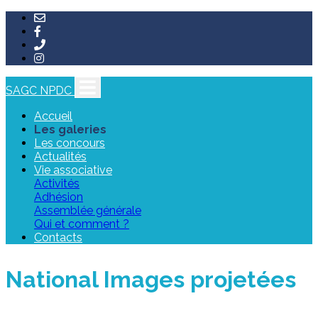
SAGC NPDC
Accueil
Les galeries
Les concours
Actualités
Vie associative
Activités
Adhésion
Assemblée générale
Qui et comment ?
Contacts
National Images projetées