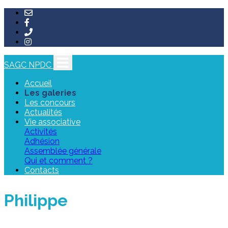
SAGC NPDC
Accueil
Les galeries
Les concours
Actualités
Vie associative
Activités
Adhésion
Assemblée générale
Qui et comment ?
Contacts
Philippe