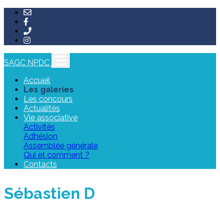
SAGC NPDC
Accueil
Les galeries
Les concours
Actualités
Vie associative
Activités
Adhésion
Assemblée générale
Qui et comment ?
Contacts
Sébastien D