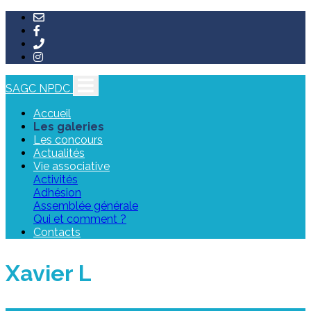
SAGC NPDC
Accueil
Les galeries
Les concours
Actualités
Vie associative
Activités
Adhésion
Assemblée générale
Qui et comment ?
Contacts
Xavier L