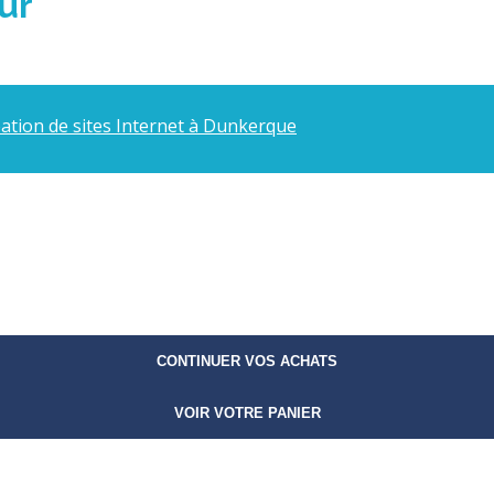
ur
éation de sites Internet à Dunkerque
CONTINUER VOS ACHATS
VOIR VOTRE PANIER