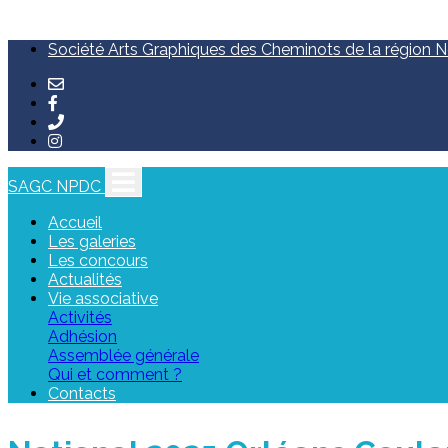
Société Arts Graphiques des Cheminots de la région No
SAGC NPDC
Accueil
Les galeries
Les concours
Actualités
Vie associative
Activités
Adhésion
Assemblée générale
Qui et comment ?
Contacts