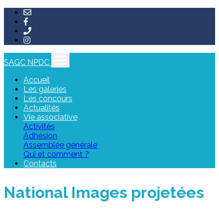
SAGC NPDC
Accueil
Les galeries
Les concours
Actualités
Vie associative
Activités
Adhésion
Assemblée générale
Qui et comment ?
Contacts
National Images projetées